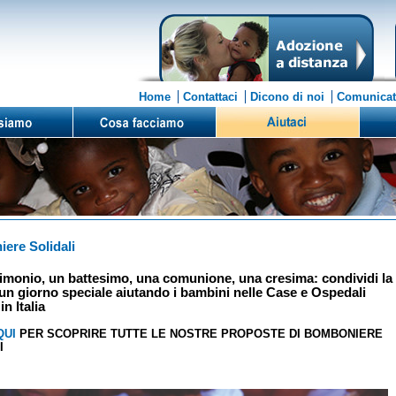
Home
Contattaci
Dicono di noi
Comunicat
ere Solidali
imonio, un battesimo, una comunione, una cresima: condividi la
 un giorno speciale aiutando i bambini nelle Case e Ospedali
in Italia
QUI
PER SCOPRIRE TUTTE LE NOSTRE PROPOSTE DI BOMBONIERE
I