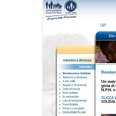
Adozioni a distanza
Individui
Bomboni
Bomboniere Solidali
Adozioni a distanza
5 per mille
Un matr
Auguri e ricorrenze
gioia di
Liste di nozze
N.P.H. e 
Doni solidali
In memoriam
CLICCA 
Lasciti testamentari
SOLIDAL
Punti fedeltà
Dona su progetto
Deducibilità fiscale