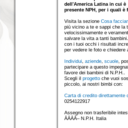
dell'America Latina in cui
è
presente
NPH, per i quali è 
Visita la sezione
Cosa faccia
più vicino a te e sappi che la
velocissimamente e veramente
salvare la vita a tanti bambini
con i tuoi occhi i risultati incr
per vedere le foto e chiedere
Individui
,
aziende
,
scuole
, po
partecipare a questo impegna
favore dei bambini di N.P.H..
Scegli il
progetto
che vuoi sost
piccolo, ai nostri bimbi con:
Carta di credito direttamente 
0254122917
Assegno non trasferibile int
ÂÂÂÂ– N.P.H. Italia