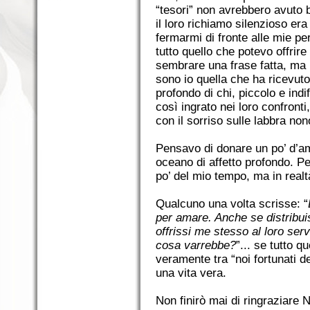
“tesori” non avrebbero avuto b
il loro richiamo silenzioso er
fermarmi di fronte alle mie pe
tutto quello che potevo offrire
sembrare una frase fatta, ma il
sono io quella che ha ricevu
profondo di chi, piccolo e ind
così ingrato nei loro confront
con il sorriso sulle labbra non
Pensavo di donare un po’ d’a
oceano di affetto profondo. Pe
po’ del mio tempo, ma in realt
Qualcuno una volta scrisse: “
per amare. Anche se distribuiss
offrissi me stesso al loro ser
cosa varrebbe?
”... se tutto q
veramente tra “noi fortunati de
una vita vera.
Non finirò mai di ringraziare