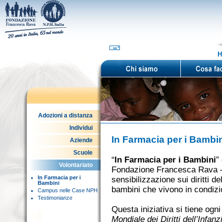
H
Adozioni a distanza
Individui
In Farmacia per i Bambi
Aziende
Scuole
“
In Farmacia per i Bambini
”
Volontariato
Fondazione Francesca Rava — 
In Farmacia per i
sensibilizzazione sui diritti del
Bambini
bambini che vivono in condizio
Campus nelle Case NPH
Testimonianze
Questa iniziativa si tiene ogn
Mondiale dei Diritti dell’Infanz