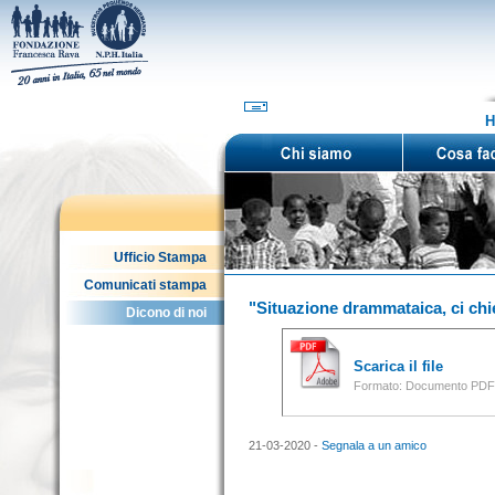
H
Ufficio Stampa
Comunicati stampa
"Situazione drammataica, ci ch
Dicono di noi
Scarica il file
Formato: Documento PDF 
21-03-2020 -
Segnala a un amico