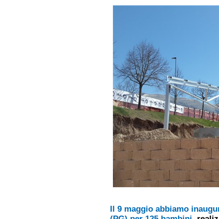
Il 9 maggio
abbiamo inaugur
(PG) per 125 bambini
,
reali