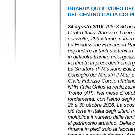
GUARDA QUI IL VIDEO DE
DEL CENTRO ITALIA COLP
24 agosto 2016
. Alle 3.36 un
Centro Italia: Abruzzo, Lazio
coinvolte, 299 vittime, numerosi
La Fondazione Francesca Rava
rispondere ai tanti sostenitor
in difficoltà tramite un’organ
verificata in precedenti emer
La Struttura di Missione Edili
Consiglio dei Ministri il Miur 
Civile Fabrizio Curcio affida
NPH Italia Onlus la realizzazi
Tronto (AP). Nel mese di ottob
fondamenta, con l’aiuto degli A
26 e 30 ottobre 2016. La scos
più forte in Italia degli ultimi
moltiplica il numero delle fami
al patrimonio artistico. Della 
rimane in piedi solo la facciat