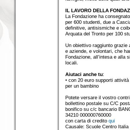
IL LAVORO DELLA FONDA
La Fondazione ha consegnato 
per 600 studenti, due a Cascia
definitive, antisismiche e coi
Arquata del Tronto per 100 stu
Un obiettivo raggiunto grazie a
e aziende, e volontari, che ha
Fondazione, all’intesa e alla s
locali.
Aiutaci anche tu
:
• con 20 euro supporti attivit
per un bambino
Potete versare il vostro contri
bollettino postale su C/C pos
bonifico su c/c bancario B
34210 000000760000
con carta di credito
qui
Causale: Scuole Centro Italia