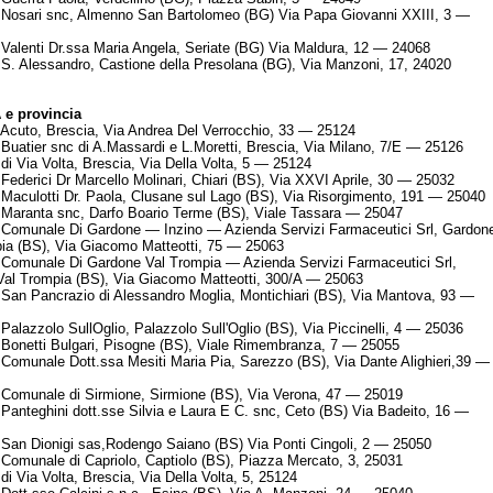
Nosari snc, Almenno San Bartolomeo (BG) Via Papa Giovanni XXIII, 3 —
Valenti Dr.ssa Maria Angela, Seriate (BG) Via Maldura, 12 — 24068
S. Alessandro, Castione della Presolana (BG), Via Manzoni, 17, 24020
e provincia
Acuto, Brescia, Via Andrea Del Verrocchio, 33 — 25124
Buatier snc di A.Massardi e L.Moretti, Brescia, Via Milano, 7/E — 25126
di Via Volta, Brescia, Via Della Volta, 5 — 25124
Federici Dr Marcello Molinari, Chiari (BS), Via XXVI Aprile, 30 — 25032
Maculotti Dr. Paola, Clusane sul Lago (BS), Via Risorgimento, 191 — 25040
Maranta snc, Darfo Boario Terme (BS), Viale Tassara — 25047
Comunale Di Gardone — Inzino — Azienda Servizi Farmaceutici Srl, Gardon
ia (BS), Via Giacomo Matteotti, 75 — 25063
Comunale Di Gardone Val Trompia — Azienda Servizi Farmaceutici Srl,
al Trompia (BS), Via Giacomo Matteotti, 300/A — 25063
San Pancrazio di Alessandro Moglia, Montichiari (BS), Via Mantova, 93 —
Palazzolo SullOglio, Palazzolo Sull'Oglio (BS), Via Piccinelli, 4 — 25036
Bonetti Bulgari, Pisogne (BS), Viale Rimembranza, 7 — 25055
Comunale Dott.ssa Mesiti Maria Pia, Sarezzo (BS), Via Dante Alighieri,39 —
Comunale di Sirmione, Sirmione (BS), Via Verona, 47 — 25019
Panteghini dott.sse Silvia e Laura E C. snc, Ceto (BS) Via Badeito, 16 —
San Dionigi sas,Rodengo Saiano (BS) Via Ponti Cingoli, 2 — 25050
Comunale di Capriolo, Captiolo (BS), Piazza Mercato, 3, 25031
di Via Volta, Brescia, Via Della Volta, 5, 25124