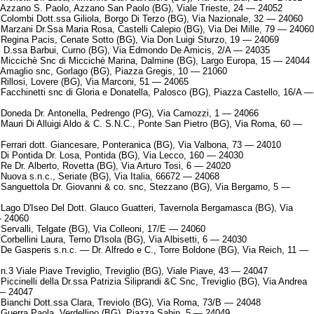
Azzano S. Paolo, Azzano San Paolo (BG), Viale Trieste, 24 — 24052
Colombi Dott.ssa Giliola, Borgo Di Terzo (BG), Via Nazionale, 32 — 24060
Marzani Dr.Ssa Maria Rosa, Castelli Calepio (BG), Via Dei Mille, 79 — 24060
Regina Pacis, Cenate Sotto (BG), Via Don Luigi Sturzo, 19 — 24069
 D.ssa Barbui, Curno (BG), Via Edmondo De Amicis, 2/A — 24035
Miccichè Snc di Miccichè Marina, Dalmine (BG), Largo Europa, 15 — 24044
Amaglio snc, Gorlago (BG), Piazza Gregis, 10 — 21060
Rillosi, Lovere (BG), Via Marconi, 51 — 24065
Facchinetti snc di Gloria e Donatella, Palosco (BG), Piazza Castello, 16/A —
Doneda Dr. Antonella, Pedrengo (PG), Via Camozzi, 1 — 24066
Mauri Di Alluigi Aldo & C. S.N.C., Ponte San Pietro (BG), Via Roma, 60 —
Ferrari dott. Giancesare, Ponteranica (BG), Via Valbona, 73 — 24010
Di Pontida Dr. Losa, Pontida (BG), Via Lecco, 160 — 24030
Re Dr. Alberto, Rovetta (BG), Via Arturo Tosi, 6 — 24020
Nuova s.n.c., Seriate (BG), Via Italia, 66672 — 24068
Sanguettola Dr. Giovanni & co. snc, Stezzano (BG), Via Bergamo, 5 —
Lago D'Iseo Del Dott. Glauco Guatteri, Tavernola Bergamasca (BG), Via
— 24060
Servalli, Telgate (BG), Via Colleoni, 17/E — 24060
Corbellini Laura, Terno D'Isola (BG), Via Albisetti, 6 — 24030
De Gasperis s.n.c. — Dr. Alfredo e C., Torre Boldone (BG), Via Reich, 11 —
n.3 Viale Piave Treviglio, Treviglio (BG), Viale Piave, 43 — 24047
iccinelli della Dr.ssa Patrizia Siliprandi &C Snc, Treviglio (BG), Via Andrea
 — 24047
Bianchi Dott.ssa Clara, Treviolo (BG), Via Roma, 73/B — 24048
Guerra Paola, Verdellino (BG), Piazza Sabin, 5 — 24049