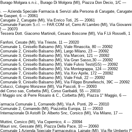
Burago Molgara s.n.c., Burago Di Molgora (MI), Piazza Don Decio, 1/C —
. — Azienda Speciale Farmacia & Servizi alla Persona di Carugate, Carugate
De Gasperi, 6 — 20061
Carugate 2, Carugate (MI), Via Enrico Toti, 25 — 20061
Comunale Farcom S.r.l. — FAR.COM srl, Cerro Al Lambro (MI), Via Giovanni
 2 — 20070
Tessera Dott. Giacomo Martinoli, Cesano Boscone (MI), Via F.Lli Rosselli, 1
Fanfoni, Cesate (MI), Via Trieste, 11 — 20020
Comunale 1, Cinisello Balsamo (MI), Viale Rinascita, 80 — 20092
Comunale 2, Cinisello Balsamo (MI), Largo Milano, 23 — 20092
Comunale 3, Cinisello Balsamo (MI), Via Marconi, 121 — 20092
Comunale 4, Cinisello Balsamo (MI), Via Gran Sasso,30 — 20092
Comunale 5, Cinisello Balsamo (MI), Viale Fulvio Testi(GS) — 20092
Comunale 6, Cinisello Balsamo (MI), Via Montegrappa, 124 — 20092
Comunale 7, Cinisello Balsamo (MI), Via Xxv Aprile, 172 — 20092
Comunale 8, Cinisello Balsamo (MI), Viale Friuli, 22 — 20092
Comunale 9, Cinisello Balsamo (MI), Via Filippo Brunelleschi, 39C — 20092
Colucci, Cologno Monzese (MI), Via Pascoli, 9 — 20093
del Corso sas, Corbetta (MI), Corso Garibaldi, 55 — 20010
I Maggio snc di Perre Rosario & C., Corbetta (MI), Piazza 1° Maggio, 6 —
armacia Comunale 1, Cornaredo (MI), Via A. Ponti, 29 — 20010
Comunale 2, Cornaredo (MI), Piazzetta Europa, 11 — 20010
Internazionale Di Astolfi Dr. Alberto Snc, Corsico (MI), Via Milano, 17 —
Muttini, Corsico (MI), Via Copernico, 4 — 20094
Mauri snc, Gessate (MI), Piazza Della Pace, 10 — 20060
Comunale 1 Azienda Speciale Farmaceutica, Lainate (MI), Via Re Umberto Iº