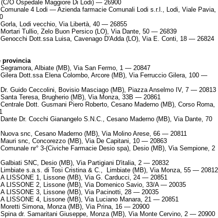
 (C/O Ospedale Maggiore Di Lodi) — 26900
Comunale 4 Lodi — Azienda farmacie Comunali Lodi s.r.l., Lodi, Viale Pavia,
0
Gorla, Lodi vecchio, Via Libertà, 40 — 26855
Mortari Tullio, Zelo Buon Persico (LO), Via Dante, 50 — 26839
Genocchi Dott.ssa Luisa, Cavenago D'Adda (LO), Via E. Conti, 18 — 26824
provincia
Segramora, Albiate (MB), Via San Fermo, 1 — 20847
Gilera Dott.ssa Elena Colombo, Arcore (MB), Via Ferruccio Gilera, 100 —
Dr. Guido Ceccolini, Bovisio Masciago (MB), Piazza Anselmo IV, 7 — 20813
 Santa Teresa, Brugherio (MB), Via Monza, 33B — 20861
Centrale Dott. Gusmani Piero Roberto, Cesano Maderno (MB), Corso Roma,
1
Dante Dr. Cocchi Gianangelo S.N.C., Cesano Maderno (MB), Via Dante, 70
 Nuova snc, Cesano Maderno (MB), Via Molino Arese, 66 — 20811
Mauri snc, Concorezzo (MB), Via De Capitani, 10 — 20863
Comunale nr° 3-(Civiche Farmacie Desio spa), Desio (MB), Via Sempione, 2
Galbiati SNC, Desio (MB), Via Partigiani D'italia, 2 — 20832
Limbiate s.a.s. di Tosi Cristina & C., Limbiate (MB), Via Monza, 55 — 20812
 LISSONE 1, Lissone (MB), Via G. Carducci, 24 — 20851
 LISSONE 2, Lissone (MB), Via Domenico Savio, 33/A — 20035
 LISSONE 3, Lissone (MB), Via Pacinotti, 28 — 20035
 LISSONE 4, Lissone (MB), Via Luciano Manara, 21 — 20851
Moretti Simona, Monza (MB), Via Prina, 16 — 20900
Spina dr. Samaritani Giuseppe, Monza (MB), Via Monte Cervino, 2 — 20900