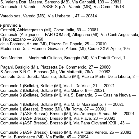
S. Valeria Dott. Masera, Seregno (MB), Via Garibaldi, 103 — 20831
 Comunale di Varedo — ASSP S.p.A., Varedo (MB), Via Como, 16/18 —
Varedo sas, Varedo (MB), Via Umberto I, 47 — 20814
 provincia
Castoldi, Abbiategrasso (MI), Corso Italia, 39 — 20081
Comunale (Albignano — FAR.COM srl), Albignano (MI), Via Conti Anguissola
ne Truccazzano — 20060
della Fontana, Arluno (MI), Piazza Del Popolo, 25 — 20010
Moderna di Dott. Filomeni Giovanni, Arluno (MI), Corso XXVI Aprile, 105 —
San Martino — Magistrali Giuliana, Bareggio (MI), Via Fratelli Cervi, 1 —
Pagani, Basiglio (MI), Piazzetta Del Commercio, 27 — 20080
S.Adriano S.N.C., Binasco (MI), Via Matteotti, 76/A — 20082
Centrale Dott. Beretta Maurizio, Bollate (MI), Piazza Martiri Della Libertà, 2 
Comunale 1 (Bollate), Bollate (MI), Via L. Da Vinci, 21 — 20021
Comunale 2 (Bollate), Bollate (MI), Via Milano, 9 — 20021
Comunale 3 (Bollate), Bollate (MI), Via S. Bernardo, 5 — Cassina Nuova —
Comunale 4 (Bollate), Bollate (MI), Via M. Di Marzabotto, 7 — 20021
Comunale 1 (Bresso), Bresso (MI), Via Roma, 87 — 20091
Comunale 2 (ASF Bresso), Bresso (MI), Via Ambrogio Strada, 56 — 20091
Comunale 3 (ASF Bresso), Bresso (MI), Via Piave, 23 — 20091
Comunale 4 (ASF Bresso), Bresso (MI), Via Papa Giovanni XXIII, 43 —
Comunale 5 (ASF Bresso), Bresso (MI), Via Vittorio Veneto, 26 — 20091
Emilia, Buccinasco (MI), Via Emilia, 45 — 20094