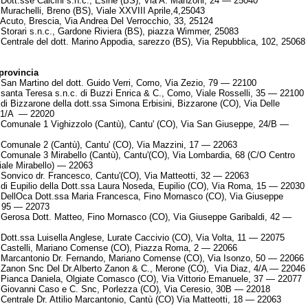
Dott.sse Calcini s.n.c., Esine (BS), Via A. Manzoni, 24 — 25040
Murachelli, Breno (BS), Viale XXVIII Aprile,4,25043
Acuto, Brescia, Via Andrea Del Verrocchio, 33, 25124
Storari s.n.c., Gardone Riviera (BS), piazza Wimmer, 25083
Centrale del dott. Marino Appodia, sarezzo (BS), Via Repubblica, 102, 25068
rovincia
San Martino del dott. Guido Verri, Como, Via Zezio, 79 — 22100
santa Teresa s.n.c. di Buzzi Enrica & C., Como, Viale Rosselli, 35 — 22100
di Bizzarone della dott.ssa Simona Erbisini, Bizzarone (CO), Via Delle
, 1/A — 22020
Comunale 1 Vighizzolo (Cantù), Cantu' (CO), Via San Giuseppe, 24/B —
Comunale 2 (Cantù), Cantu' (CO), Via Mazzini, 17 — 22063
Comunale 3 Mirabello (Cantù), Cantu'(CO), Via Lombardia, 68 (C/O Centro
ale Mirabello) — 22063
Sonvico dr. Francesco, Cantu'(CO), Via Matteotti, 32 — 22063
di Eupilio della Dott.ssa Laura Noseda, Eupilio (CO), Via Roma, 15 — 22030
DellOca Dott.ssa Maria Francesca, Fino Mornasco (CO), Via Giuseppe
, 95 — 22073
Gerosa Dott. Matteo, Fino Mornasco (CO), Via Giuseppe Garibaldi, 42 —
Dott.ssa Luisella Anglese, Lurate Caccivio (CO), Via Volta, 11 — 22075
 Castelli, Mariano Comense (CO), Piazza Roma, 2 — 22066
Marcantonio Dr. Fernando, Mariano Comense (CO), Via Isonzo, 50 — 22066
Zanon Snc Del Dr.Alberto Zanon & C., Merone (CO), Via Diaz, 4/A — 22046
Pianca Daniela, Olgiate Comasco (CO), Via Vittorio Emanuele, 37 — 22077
Giovanni Caso e C. Snc, Porlezza (CO), Via Ceresio, 30B — 22018
Centrale Dr. Attilio Marcantonio, Cantù (CO) Via Matteotti, 18 — 22063