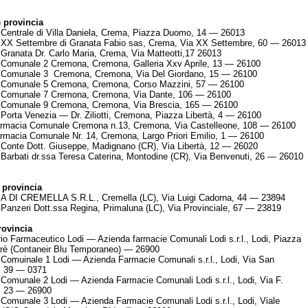
provincia
Centrale di Villa Daniela, Crema, Piazza Duomo, 14 — 26013
 XX Settembre di Granata Fabio sas, Crema, Via XX Settembre, 60 — 26013
Granata Dr. Carlo Maria, Crema, Via Matteotti,17 26013
Comunale 2 Cremona, Cremona, Galleria Xxv Aprile, 13 — 26100
 Comunale 3 Cremona, Cremona, Via Del Giordano, 15 — 26100
 Comunale 5 Cremona, Cremona, Corso Mazzini, 57 — 26100
 Comunale 7 Cremona, Cremona, Via Dante, 106 — 26100
 Comunale 9 Cremona, Cremona, Via Brescia, 165 — 26100
Porta Venezia — Dr. Ziliotti, Cremona, Piazza Libertà, 4 — 26100
armacia Comunale Cremona n.13, Cremona, Via Castelleone, 108 — 26100
rmacia Comunale Nr. 14, Cremona, Largo Priori Emilio, 1 — 26100
Conte Dott. Giuseppe, Madignano (CR), Via Libertà, 12 — 26020
Barbati dr.ssa Teresa Caterina, Montodine (CR), Via Benvenuti, 26 — 26010
provincia
 DI CREMELLA S.R.L., Cremella (LC), Via Luigi Cadorna, 44 — 23894
Panzeri Dott.ssa Regina, Primaluna (LC), Via Provinciale, 67 — 23819
rovincia
io Farmaceutico Lodi — Azienda farmacie Comunali Lodi s.r.l., Lodi, Piazza
rè (Contaneir Blu Temporaneo) — 26900
Comuinale 1 Lodi — Azienda Farmacie Comunali s.r.l., Lodi, Via San
, 39 — 0371
Comunale 2 Lodi — Azienda Farmacie Comunali Lodi s.r.l., Lodi, Via F.
i, 23 — 26900
Comunale 3 Lodi — Azienda Farmacie Comunali Lodi s.r.l., Lodi, Viale