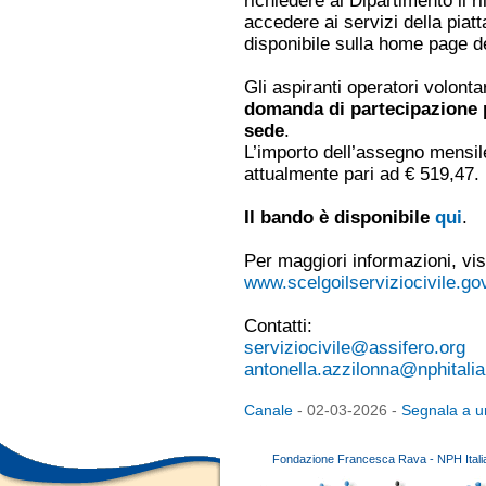
richiedere al Dipartimento il r
accedere ai servizi della pia
disponibile sulla home page d
Gli aspiranti operatori volon
domanda di partecipazione 
sede
.
L’importo dell’assegno mensil
attualmente pari ad € 519,47.
Il bando è disponibile
qui
.
Per maggiori informazioni, vi
www.scelgoilserviziocivile.gov
Contatti:
serviziocivile@assifero.org
antonella.azzilonna@nphitalia
Canale
- 02-03-2026 -
Segnala a u
Fondazione Francesca Rava - NPH Italia E