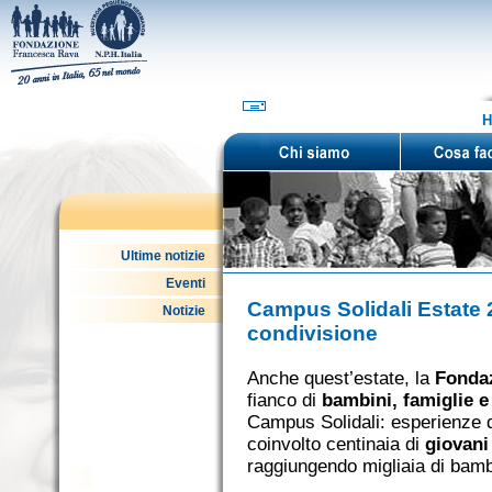
H
Ultime notizie
Eventi
Campus Solidali Estate 
Notizie
condivisione
Anche quest’estate, la
Fonda
fianco di
bambini, famiglie e
Campus Solidali: esperienze 
coinvolto centinaia di
giovani 
raggiungendo migliaia di bambin