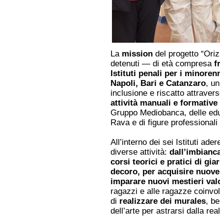
La
mission
del progetto “Orizz
detenuti — di età compresa
f
Istituti penali per i minore
Napoli, Bari e Catanzaro
, un
inclusione e riscatto attravers
attività manuali e formative
Gruppo Mediobanca, delle edu
Rava e di figure professionali 
All’interno dei sei Istituti ad
diverse attività:
dall’imbianca
corsi teorici e pratici di gia
decoro, per acquisire nuov
imparare nuovi mestieri valo
ragazzi e alle ragazze coinvolte
di
realizzare dei murales
, be
dell’arte per astrarsi dalla rea